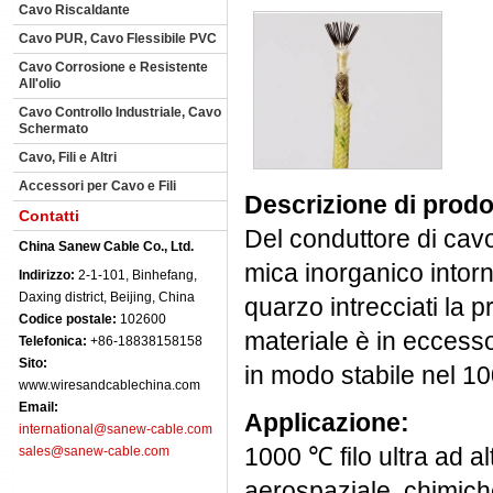
Cavo Riscaldante
Cavo PUR, Cavo Flessibile PVC
Cavo Corrosione e Resistente
All'olio
Cavo Controllo Industriale, Cavo
Schermato
Cavo, Fili e Altri
Accessori per Cavo e Fili
Descrizione di pr
Contatti
Del conduttore di cavo
China Sanew Cable Co., Ltd.
mica inorganico intorno
Indirizzo:
2-1-101, Binhefang,
Daxing district, Beijing, China
quarzo intrecciati la 
Codice postale:
102600
materiale è in eccess
Telefonica:
+86-18838158158
Sito:
in modo stabile nel 1
www.wiresandcablechina.com
Email:
Applicazione:
international@sanew-cable.com
1000 ℃ filo ultra ad 
sales@sanew-cable.com
aerospaziale, chimiche