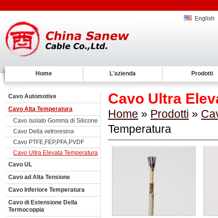
English
Home
L'azienda
Prodotti
Cavo Ultra Ele
Cavo Automotive
Cavo Alta Temperatura
Home
»
Prodotti
»
Cav
Cavo Isolato Gomma di Silicone
Temperatura
Cavo Della vetroresina
Cavo PTFE,FEP,PFA,PVDF
Cavo Ultra Elevata Temperatura
Cavo UL
Cavo ad Alta Tensione
Cavo Inferiore Temperatura
Cavo di Estensione Della
Termocoppia